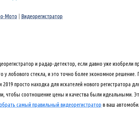
то-Мото
|
Видеорегистратор
деорегистратор и радар-детектор, если давно уже изобрели
о у лобового стекла, и это точно более экономное решение.
 2019 просто находка для искателей нового регистратора для
и, чтобы соотношение цены и качества были идеальными. Эт
обрать самый правильный видеорегистратор
в ваш автомоби