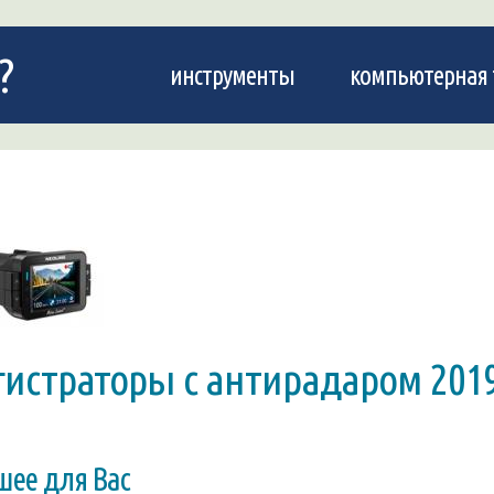
?
инструменты
компьютерная 
истраторы с антирадаром 201
шее для Вас