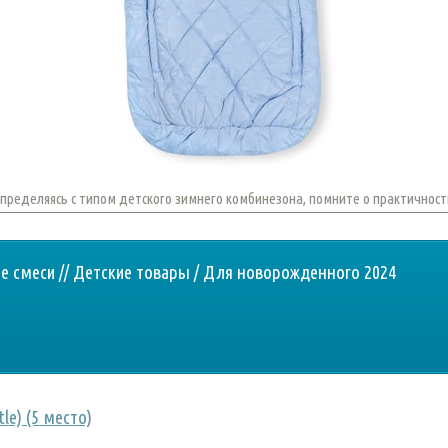
пределяясь с типом детского зимнего комбинезона, помните о практичност
 смеси // Детские товары / Для новорожденного 2024
le) (5 место)