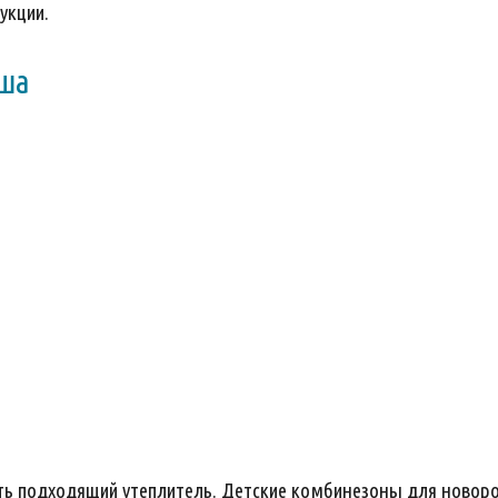
укции.
ыша
ать подходящий утеплитель. Детские комбинезоны для нов