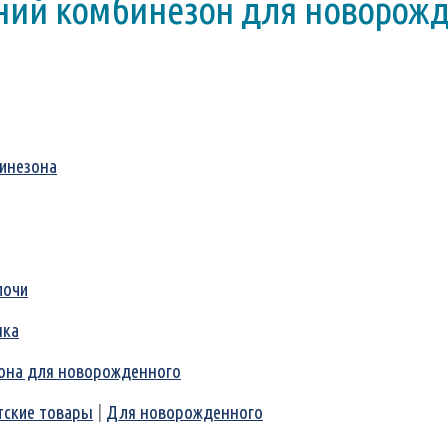
ний комбинезон для новорожд
бинезона
лочи
нка
она для новорожденного
тские товары
|
Для новорожденного