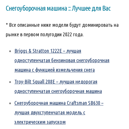
Снегоуборочная машина :: Лучшее для Вас
* Все описанные ниже модели будут доминировать на
рынке в первом полугодии 2022 года.
Briggs & Stratton 1222E – лучшая
одноступенчатая бензиновая снегоуборочная
машина с функцией измельчения снега
Troy-Bilt Squall 208E – лучшая недорогая
одноступенчатая снегоуборочная машина
Снегоуборочная машина Craftsman SB630 –
лучшая двухступенчатая модель с
электрическим запуском