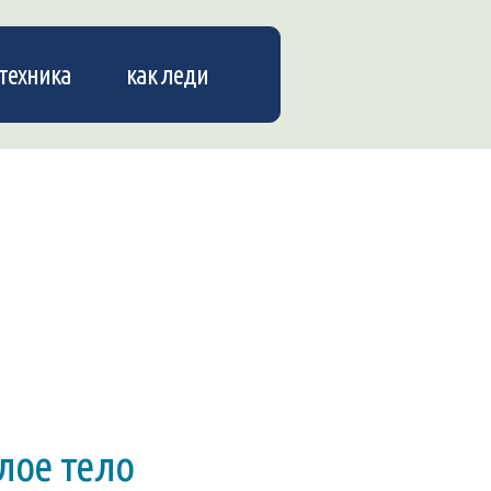
техника
как леди
лое тело