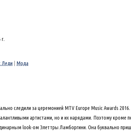
 г.
к Леди
|
Мода
тально следили за церемонией MTV Europe Music Awards 2016.
 талантливыми артистами, но и их нарядами. Поэтому кроме п
динарным look-ом Элеттры Ламборгини. Она буквально при