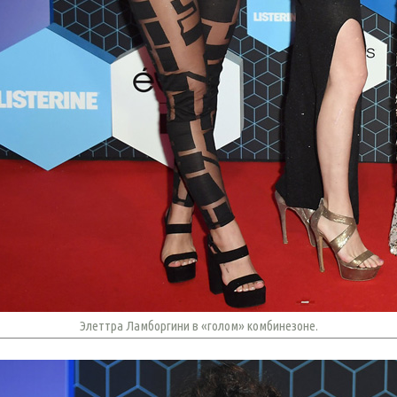
Элеттра Ламборгини в «голом» комбинезоне.