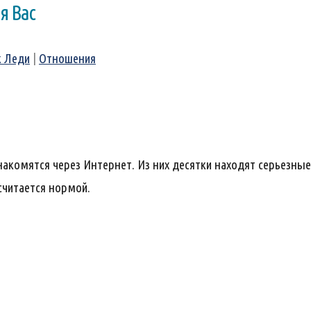
я Вас
к Леди
|
Отношения
акомятся через Интернет. Из них десятки находят серьезны
 считается нормой.