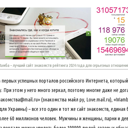
амба – лучший сайт знакомств рейтинга 2024 года для серьезных отношени
из первых успешных порталов российского Интернета, который
у. При этом у него много зеркал, поэтому многие даже не до
акомства@mail.ru» (знакомства майл ру, Love.mail.ru), «Wam
ля Украины) – все это один и тот же сайт знакомств, единая 
 более 60 миллионов человек. Мужчины и женщины, парни и дев
а портале можно увидеть более 100000 людей, готовых общат