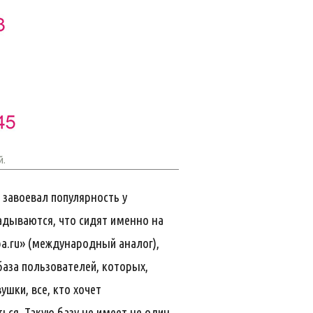
й.
 завоевал популярность у
гадываются, что сидят именно на
ba.ru» (международный аналог),
база пользователей, которых,
ушки, все, кто хочет
ься. Такую базу не имеет не один