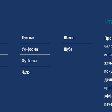
Чт
Пуховик
Шляпа
Про
чел
Униформа
Шуба
инф
Футболка
жел
пок
Чулки
дел
пра
эфф
кач