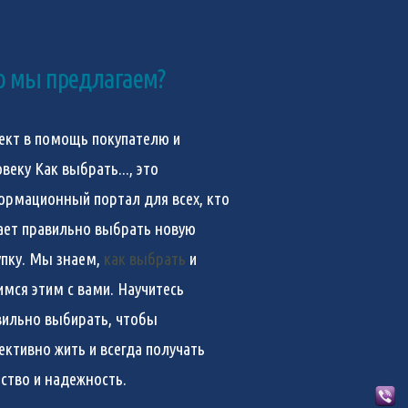
о мы предлагаем?
ект в помощь покупателю и
овеку
Как выбрать...
, это
ормационный портал для всех, кто
ает правильно выбрать новую
упку. Мы знаем,
как выбрать
и
имся этим с вами. Научитесь
вильно выбирать, чтобы
ективно жить и всегда получать
ество и надежность.