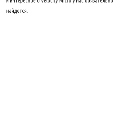
и интересное о Velocity Micro у нас обязательно
найдется.