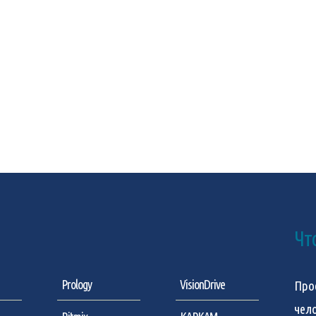
Чт
Prology
VisionDrive
Про
чел