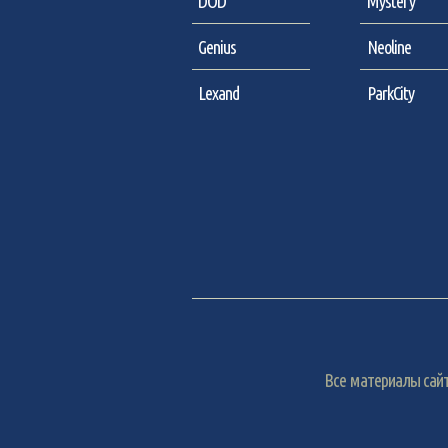
DOD
Mystery
Genius
Neoline
Lexand
ParkCity
Все материалы сайт