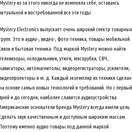
Mystery из-за этого никогда не изменяла себе, оставаясь
актуальной и востребованной все эти годы.
Mystery Electronics выпускает очень широкий спектр товарных
групп. Это и аудио-, видео-, фото-техника, товары мобильной
связи и бытовая техника. Под маркой Mystery можно найти
телевизоры, холодильники, утюги, мясорубки, СВЧ,
навигаторы, автомагнитолы, видеорегистраторы, усилители,
видеопроекторы и м. д. Каждый экземпляр их техники сделан
на основе самых новых технологий и требований. Но с первый
дней и до сегодня, наиболее славятся аудиоустройства.
Американские основатели бренда Mystery всегда имели цель
сделать звук качественным и доступным широким массам.
Поэтому именно аудио-товары под данной маркой