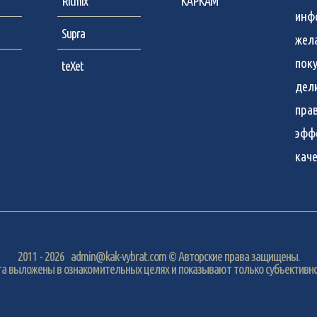
Ritmix
КАРКАМ
инф
Supra
жел
пок
teXet
дел
пра
эфф
кач
2011 - 2026
admin@kak-vybrat.com
© Авторские права защищены.
а выложены в ознакомительных целях и показывают только субъективно