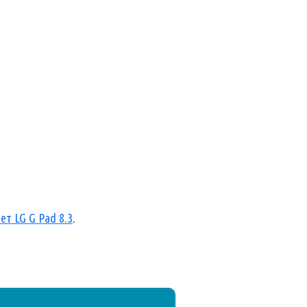
т LG G Pad 8.3
.