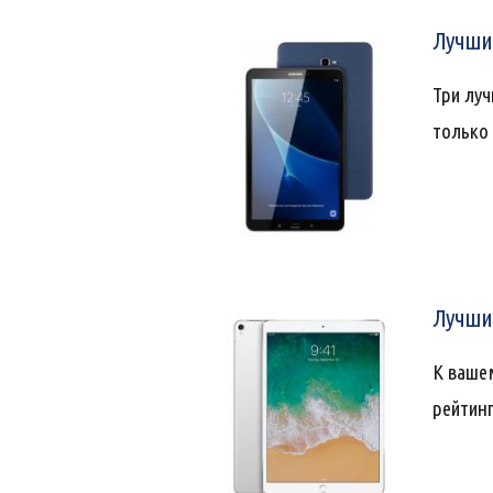
Лучшие
Три луч
только
Лучшие
К вашем
рейтин