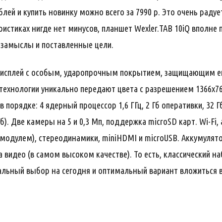
лей и купить новинку можно всего за 7990 р. Это очень радуе
ристиках нигде нет минусов, планшет Wexler.TAB 10iQ вполне
 замыслы и поставленные цели.
" дисплей с особым, ударопрочным покрытием, защищающим ег
технологии уникально передают цвета с разрешением 1366х768
 в порядке: 4 ядерный процессор 1,6 ГГц, 2 Гб оперативки, 32 
). Две камеры на 5 и 0,3 Мп, поддержка microSD карт. Wi-Fi, 
G модулем), стереодинамики, miniHDMI и microUSB. Аккумулят
а видео (в самом высоком качестве). То есть, классический 
еальный выбор на сегодня и оптимальный вариант вложиться