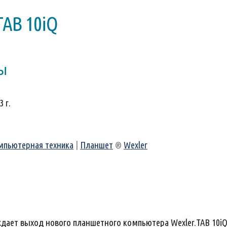
TAB 10iQ
ры
 г.
мпьютерная техника
|
Планшет
®
Wexler
ждает выход нового планшетного компьютера Wexler.TAB 10iQ