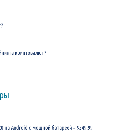
т?
йнинга криптовалют?
оры
0 на Android с мощной батареей ~ $249.99