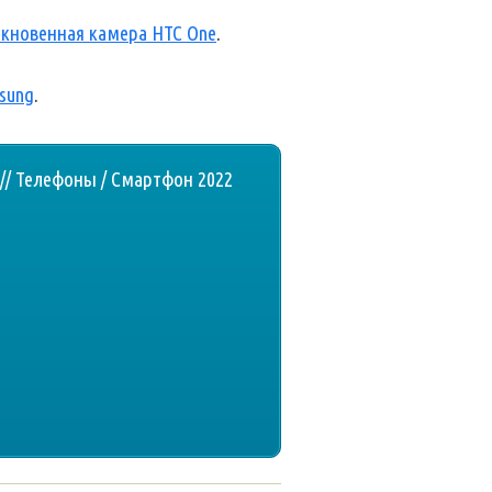
кновенная камера HTC One
.
sung
.
// Телефоны / Смартфон 2022