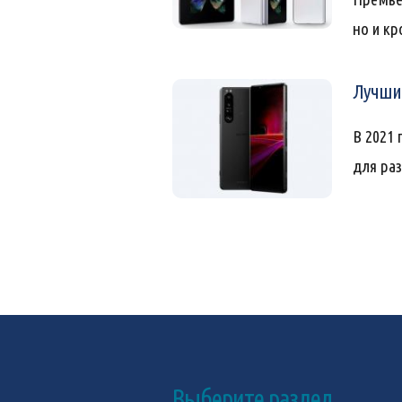
но и кр
Лучшие
В 2021 
для ра
Выберите раздел