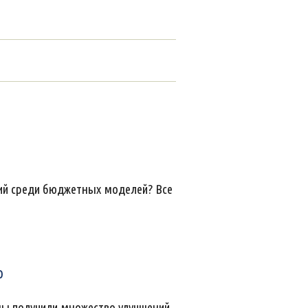
ий среди бюджетных моделей? Все
о
ы получили множество улучшений,