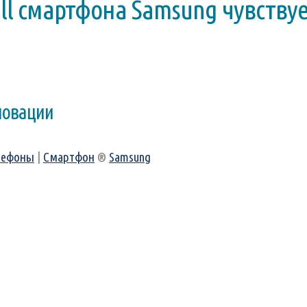
all смартфона Samsung чувствуе
новации
лефоны
|
Смартфон
®
Samsung