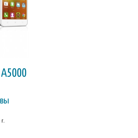
 A5000
ывы
 г.