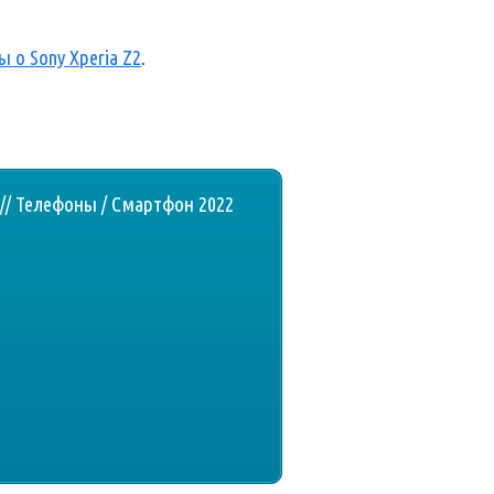
 о Sony Xperia Z2
.
// Телефоны / Смартфон 2022