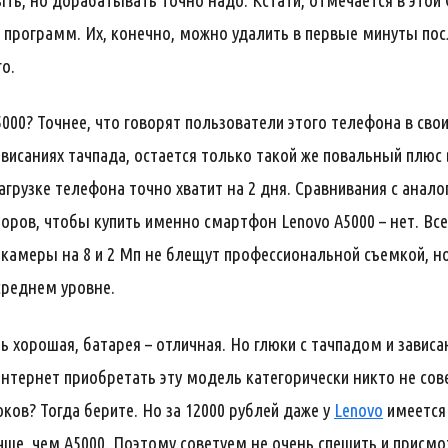
быть, но дорабатывать точно надо. Кстати, отмечается в это
рограмм. Их, конечно, можно удалить в первые минуты посл
о.
000? Точнее, что говорят пользователи этого телефона в сво
висаниях тачпада, остается только такой же повальный плюс 
загрузке телефона точно хватит на 2 дня. Сравнивания с анал
оров, чтобы купить именно смартфон Lenovo A5000 – нет. Все 
 камеры на 8 и 2 Мп не блещут профессиональной съемкой, но
 среднем уровне.
 хорошая, батарея – отличная. Но глюки с тачпадом и зависа
Интернет приобретать эту модель категорически никто не сове
юков? Тогда берите. Но за 12000 рублей даже у
Lenovo
имеется
ше, чем A5000. Поэтому советуем не очень спешить и присмо