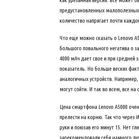
как урезанная версия. Все может 
предустановленных малополезных п
количество напрягает почти каждог
Что еще можно сказать о Lenovo A5
большого повального негатива о за
4000 мАч дает свое и при средней 
показатель. Но больше веских факт
аналогичных устройств. Например,
могут сойти. И так во всем, все на
Цена смартфона Lenovo A5000 очень
прелести на корню. Так что через 
руки и поюзав его минут 15. Нет гл
зарекомендовали себя намного луч