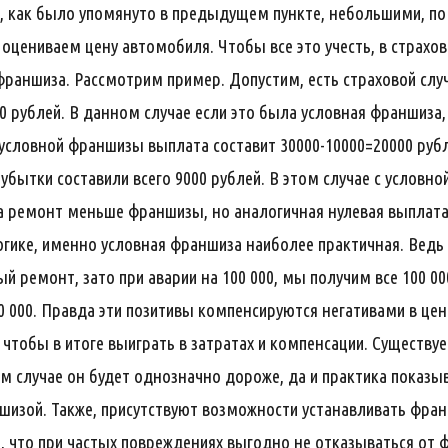
 как было упомянуто в предыдущем пункте, небольшими, по
 оцениваем цену автомобиля. Чтобы все это учесть, в страх
раншиза. Рассмотрим пример. Допустим, есть страховой случ
0 рублей. В данном случае если это была условная франшиза,
езусловной франшизы выплата составит 30000-10000=20000 руб
убытки составили всего 9000 рублей. В этом случае с условн
на ремонт меньше франшизы, но аналогичная нулевая выплат
огике, именно условная франшиза наиболее практичная. Ведь 
й ремонт, зато при аварии на 100 000, мы получим все 100 00
 000. Правда эти позитивы компенсируются негативами в цен
 чтобы в итоге выиграть в затратах и компенсации. Существу
м случае он будет однозначно дороже, да и практика показы
шизой. Также, присутствуют возможности устанавливать франш
 что при частых повреждениях выгодно не отказываться от ф