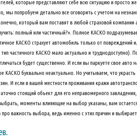
ателей, которые представляют себе всю ситуацию и просто 
о, мы попробуем детально все оговорить с учетом на незна
конечно, который вам поставят в любой страховой компании 
учить: полный или частичный?». Полное КАСКО подразумевае
стичное КАСКО страхует автомобиль только от повреждений ил
 тип частичного КАСКО мало актуально и труднодоступно). По
личаться будет существенно. И если вы паркуете свое авто н
е КАСКО буквально неактуально. Но учитываем, что украсть
азин. И если в вашей местности проживания кражи автотранс
таточно стоящий объект для его неправомерного завладения, 
выбрать, моменты влияющие на выбор указаны, вам остается в
 про важность выбора, ведь именно с этих причин и выбирае
ев.