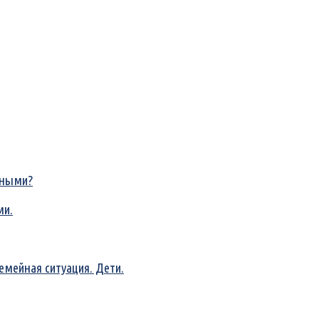
чными?
ми.
емейная ситуация. Дети.