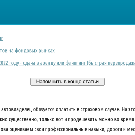
нг
тов на фондовых рынках
022 году - сдача в аренду или флиппинг (быстрая перепродаж
- Напомнить в конце статьи -
 автовладелец обязуется оплатить в страховом случае. На э
жно существенно, только вот и продешевить можно во время 
нова оцениваем свои профессиональные навыки, дороги и ме