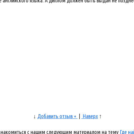
английского языка. А диплом должен быть выдан не позднее
↓
Добавить отзыв +
|
Наверх
↑
ознакомиться с нашим следующим материалом на тему
Где на