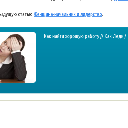
дыдущую статью
Женщина-начальник и лидерство
.
Как найти хорошую работу // Как Леди /