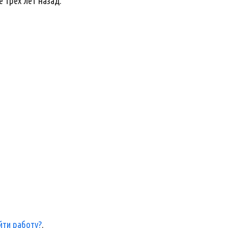
 трех лет назад.
йти работу?
.