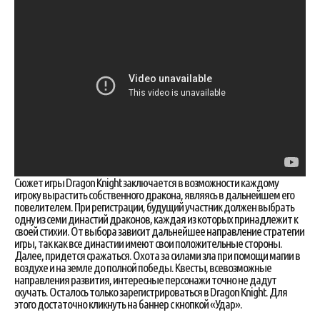
Сюжет игры Dragon Knight заключается в возможности каждому
игроку вырастить собственного дракона, являясь в дальнейшем его
повелителем. При регистрации, будущий участник должен выбрать
одну из семи династий драконов, каждая из которых принадлежит к
своей стихии. От выбора зависит дальнейшее направление стратегии
игры, так как все династии имеют свои положительные стороны.
Далее, придется сражаться. Охота за силами зла при помощи магии в
воздухе и на земле до полной победы. Квесты, всевозможные
направления развития, интересные персонажи точно не дадут
скучать. Осталось только зарегистрироваться в Dragon Knight. Для
этого достаточно кликнуть на баннер с кнопкой «Удар».