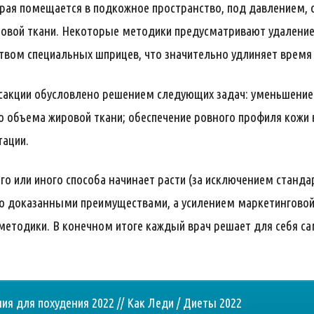
орая помещается в подкожное пространство, под давлением
ровой ткани. Некоторые методики предусматривают удаление
ством специальных шприцев, что значительно удлиняет время
сакции обусловлено решением следующих задач: уменьшение
о объема жировой ткани; обеспечение ровного профиля кожи 
тации.
о или иного способа начинает расти (за исключением стандар
-то доказанными преимуществами, а усилением маркетингово
методики. В конечном итоге каждый врач решает для себя сам
я для похудения 2022 // Как Леди / Диеты 2022