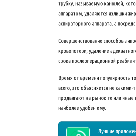
трубку, называемую канюлей, кот
аппаратом, удаляются излишки жи
аспираторного аппарата, а посред
Совершенствование способов липо
кровопотери; удаление адекватног
срока послеоперационной реабили
Время от времени популярность тог
всего, это объясняется не какими
продвигают на рынок те или иные 
наиболее удобен ему.
Лучшие приложени