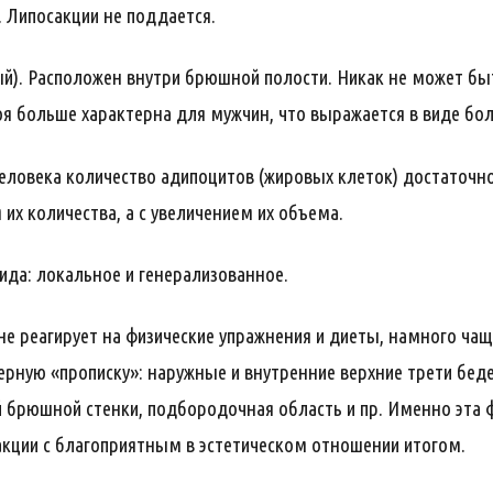
 Липосакции не поддается.
й). Расположен внутри брюшной полости. Никак не может быт
я больше характерна для мужчин, что выражается в виде бол
 человека количество адипоцитов (жировых клеток) достаточ
 их количества, а с увеличением их объема.
ида: локальное и генерализованное.
е реагирует на физические упражнения и диеты, намного чащ
ерную «прописку»: наружные и внутренние верхние трети бед
й брюшной стенки, подбородочная область и пр. Именно эта
кции с благоприятным в эстетическом отношении итогом.