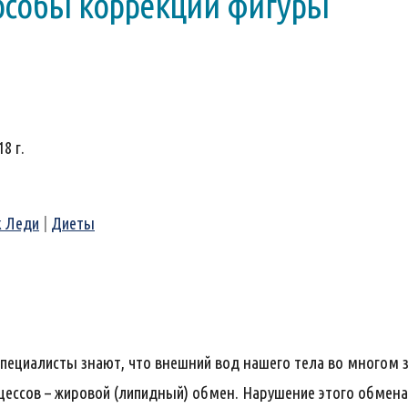
особы коррекции фигуры
8 г.
к Леди
|
Диеты
 специалисты знают, что внешний вод нашего тела во многом з
цессов – жировой (липидный) обмен. Нарушение этого обмена