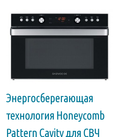
Энергосберегающая
технология Honeycomb
Pattern Cavity для СВЧ