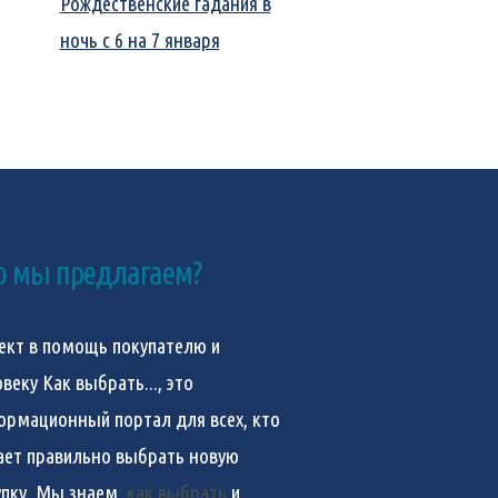
Рождественские гадания в
ночь с 6 на 7 января
о мы предлагаем?
ект в помощь покупателю и
овеку
Как выбрать...
, это
ормационный портал для всех, кто
ает правильно выбрать новую
упку. Мы знаем,
как выбрать
и