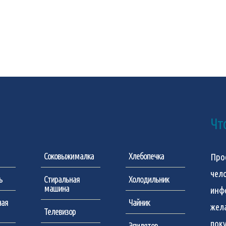
Чт
Соковыжималка
Хлебопечка
Про
чел
ь
Стиральная
Холодильник
машина
инф
ная
Чайник
жел
Телевизор
пок
Эпилятор