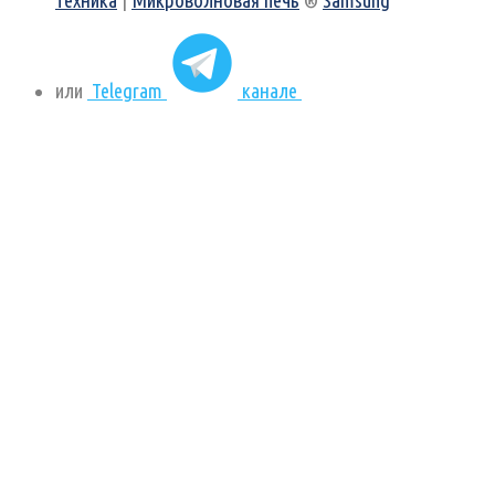
техника
|
Микроволновая печь
®
Samsung
или
Telegram
канале