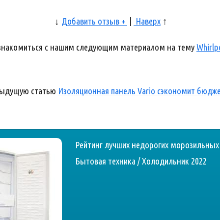
↓
Добавить отзыв +
|
Наверх
↑
ознакомиться с нашим следующим материалом на тему
Whirlp
дыдущую статью
Изоляционная панель Vario сэкономит бюдже
Рейтинг лучших недорогих морозильных к
Бытовая техника / Холодильник 2022