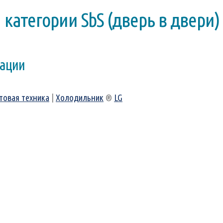
категории SbS (дверь в двери)
вации
товая техника
|
Холодильник
®
LG