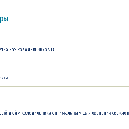
оры
ветка SbS холодильников LG
ника
каждый дюйм холодильника оптимальным для хранения свежих 