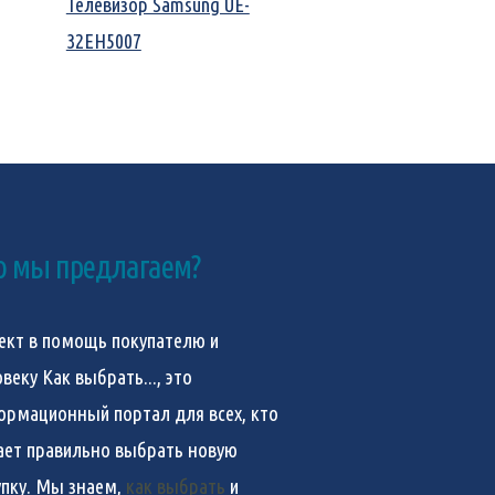
Телевизор Samsung UE-
32EH5007
о мы предлагаем?
ект в помощь покупателю и
овеку
Как выбрать...
, это
ормационный портал для всех, кто
ает правильно выбрать новую
упку. Мы знаем,
как выбрать
и