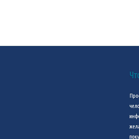
Чт
Про
чел
инф
жел
пок