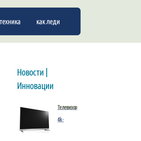
техника
как леди
Новости |
Инновации
Телевизор
4k-