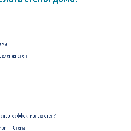
ома
овления стен
 энергоэффективных стен?
монт
|
Стена