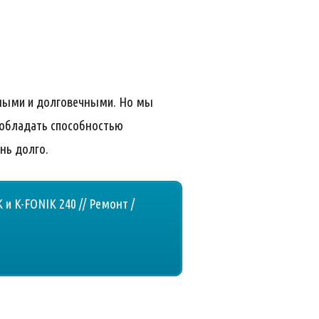
сными и долговечными. Но мы
 обладать способностью
нь долго.
 и K-FONIK 240 // Ремонт /