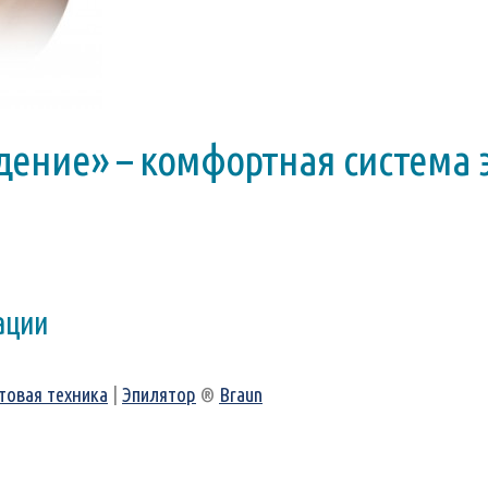
дение» – комфортная система 
ации
товая техника
|
Эпилятор
®
Braun